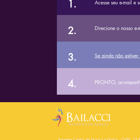
1.
Acesse seu e-mail e
2.
Direcione o nosso e-m
3.
Se ainda não estiver
4.
PRONTO, acompanhe
Amantea Centro de Musica e Dança - CNPJ 12