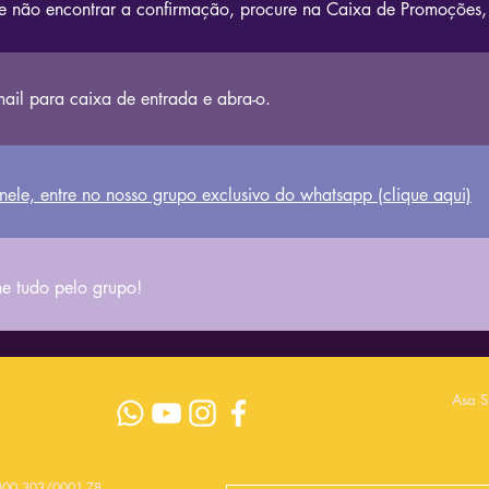
 se não encontrar a confirmação, procure na Caixa de Promoções
ail para caixa de entrada e abra-o.​
 nele, entre no nosso grupo exclusivo do whatsapp (clique aqui)
 tudo pelo grupo!
Asa S
.800.303/0001-78