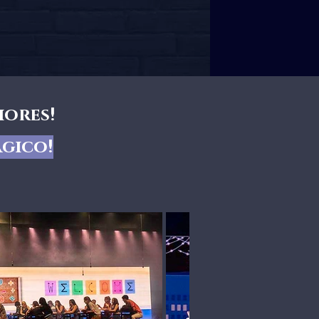
iores!
ágico!