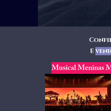
Confir
E
venh
Musical Meninas M