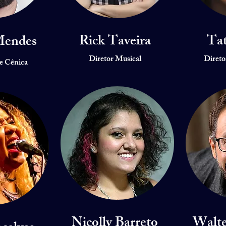
Rick Taveira
Tat
Mendes
Diretor Musical
Direto
 e Cênica
Nicolly Barreto
Walt