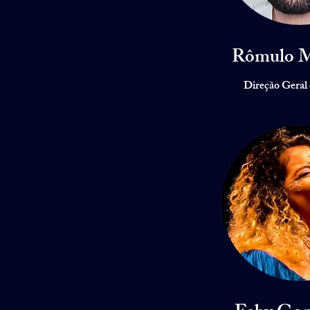
Rômulo 
Direção Geral