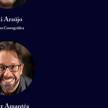
i Araújo
ra Coreográfica
er Amantéa