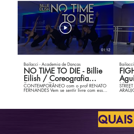
01:12
Bailacci - Academia de Danças
Bailacc
NO TIME TO DIE - Billie
FIGH
Eilish / Coreografia
Agui
Renato Fernandes
Kari
CONTEMPORÂNEO com o prof RENATO
STREET
FERNANDES Vem se sentir livre com essa
ARAÚJO
dança! Experimenta! Você pode entrar
modalidade? Você
em contato através do número (61)
contato
9.9969-4858 (whatsapp). Confira
4858 /
também nosso site
Confir
http://www.bailacci.com.br/ Bailarinos:
http:/
QUAIS
Renato Fernandes Isabela Bianor Lucas
Ribeiro Ana Clara Zayat