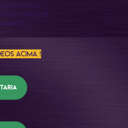
CE (+50 ANOS),
, K-POP, DANÇA DE
AMENTO...
EOS ACIMA !
etaria