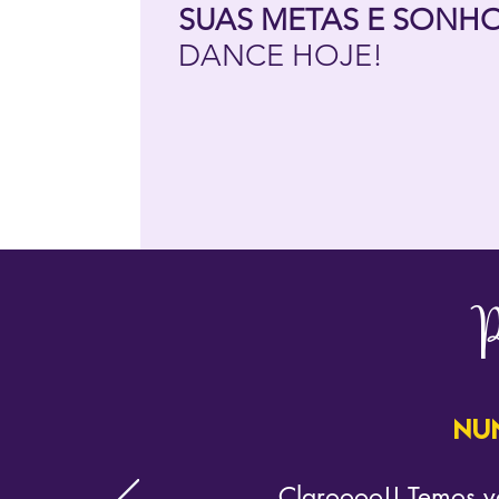
SUAS METAS E SONH
DANCE HOJE!
P
Nu
Claroooo!! Temos v