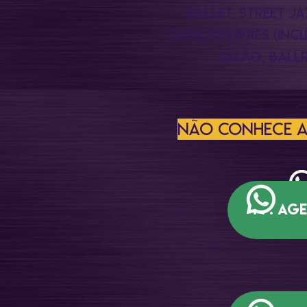
BALLET, STREET J
DANÇAS LIVRES (INCL
SALÃO, BALL
NÃO CONHECE AL
. . . 