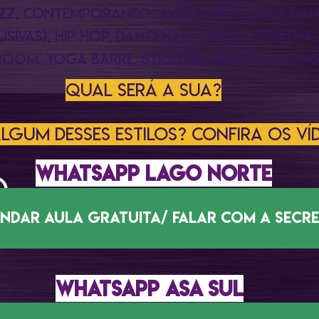
AZZ, CONTEMPORÂNEO, JAZZ DANCE, DIVAS DAN
USIVAS), HIP HOP, DANCEHALL, DANÇA CRIATIVA
ROOM, YOGA BARRE, STILETTO, TEATRO, ALONG
QUAL SERÁ A SUA?
GUM DESSES ESTILOS? CONFIRA OS VÍD
WHATSAPP LAGO NORTE
agendar aula gratuita/ falar com a secr
WHATSAPP ASA SUL