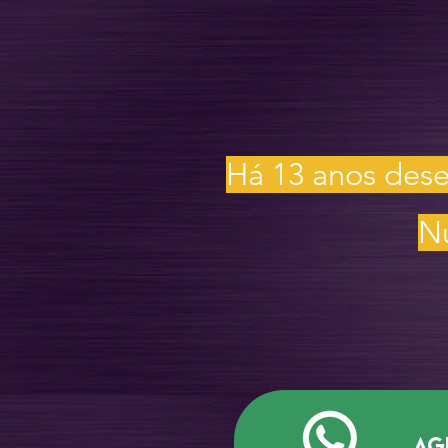
Há 13 anos des
Nu
. . . 