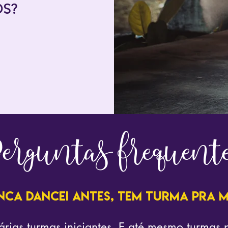
OS?
erguntas frequent
nca dancei antes, tem turma pra m
árias turmas iniciantes. E até mesmo turmas