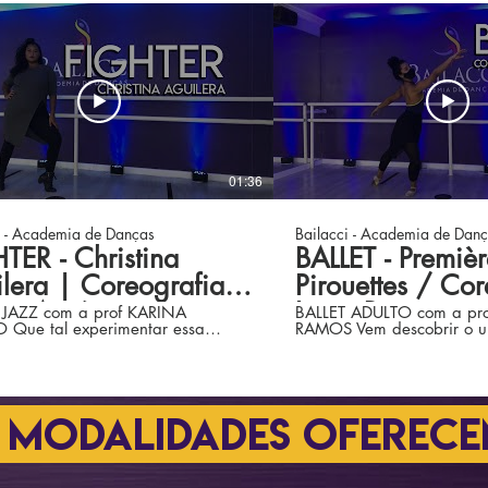
01:36
i - Academia de Danças
Bailacci - Academia de Dan
TER - Christina
BALLET - Premièr
lera | Coreografia
Pirouettes / Cor
na Araújo
Inara Ramos
 JAZZ com a prof KARINA
BALLET ADULTO com a pr
 Que tal experimentar essa
RAMOS Vem descobrir o un
 pode entrar em
do ballet adulto! Você pode entrar em
 através dos números (61) 3468-
contato através dos númer
 9.9995-4858 (whatsapp).
4858 / 9.9995-4858 (wha
a também nosso site
Confira também nosso site
/www.bailacci.com.br/
http://www.bailacci.com.
 MODALIDADES OFEREC