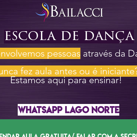
escola de dança
envolvemos pessoas
através da D
nca fez aula antes ou é iniciante
Estamos aqui para ensinar!
WHATSAPP LAGO NORTE
agendar aula gratuita/ falar com a secr