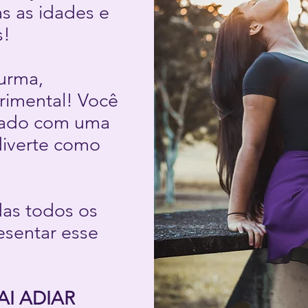
s as idades e
s!
turma,
rimental! Você
cado com uma
diverte como
as todos os
resentar esse
I ADIAR