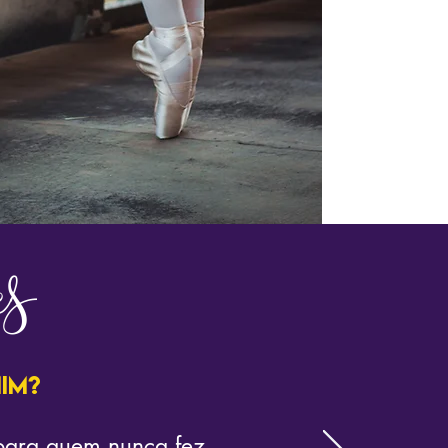
es
im?
 para quem nunca fez