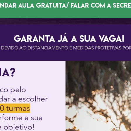
agendar aula gratuita/ falar com a secr
GARANTA JÁ A SUA VAGA!
 DEVIDO AO DISTANCIAMENTO E MEDIDAS PROTETIVAS PO
na?
co pelo
dar a escolher
0 turmas
nforme a sua
 objetivo!