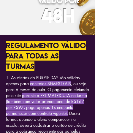
válido por
48H
regulamento válido
para todas as
turmas
1. As ofertas do PURPLE DAY são válidas
apenas para
contratos SEMESTRAIS
, ou seja,
para 6 meses de aula. O pagamento efetuado
pelo site
garante a PRÉ-MATRÍCULA na turma
(também com valor promocional de R$167
por R$97, paga apenas 1x enquanto
permanecer com contrato vigente).
Dessa
forma, quando o aluno comparecer na
escola, deverá cadastrar o cartão de crédito
para a cobrança recorrente das parcelas