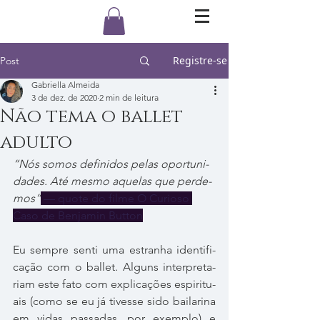
Registre-se
Post
Gabriella Almeida
3 de dez. de 2020
2 min de leitura
Não tema o ballet
adulto
“Nós somos defi­ni­dos pelas opor­tu­ni­
da­des. Até mesmo aque­las que per­de­
mos”
 — quote do filme O Curioso 
Caso de Benjamin Button
Eu sem­pre senti uma estra­nha iden­ti­fi­
ca­ção com o bal­let. Alguns inter­pre­ta­
riam este fato com expli­ca­ções espi­ri­tu­
ais (como se eu já tivesse sido bai­la­rina 
em vidas pas­sa­das, por exem­plo) e 