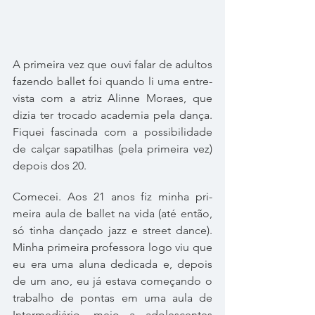
A pri­meira vez que ouvi falar de adul­tos 
fazendo bal­let foi quando li uma entre­
vista com a atriz Alinne Moraes, que 
dizia ter tro­cado aca­de­mia pela dança. 
Fiquei fas­ci­nada com a pos­si­bi­li­dade 
de cal­çar sapa­ti­lhas (pela pri­meira vez) 
depois dos 20.
Comecei. Aos 21 anos fiz minha pri­
meira aula de bal­let na vida (até então, 
só tinha dan­çado jazz e street dance). 
Minha pri­meira pro­fes­sora logo viu que 
eu era uma aluna dedi­cada e, depois 
de um ano, eu já estava come­çando o 
tra­ba­lho de pon­tas em uma aula de 
Intermediário, meio a ado­les­cen­tes 