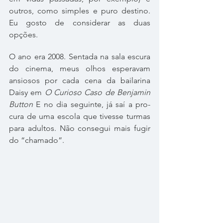
outros, como sim­ples e puro des­tino. 
Eu gosto de con­si­de­rar as duas 
opções.
O ano era 2008. Sentada na sala escura 
do cinema, meus olhos espe­ra­vam 
ansi­o­sos por cada cena da bai­la­rina 
Daisy em 
O Curioso Caso de Benjamin 
Button
 E no dia seguinte, já saí a pro­
cura de uma escola que tivesse tur­mas 
para adul­tos. Não con­se­gui mais fugir 
do “chamado”.