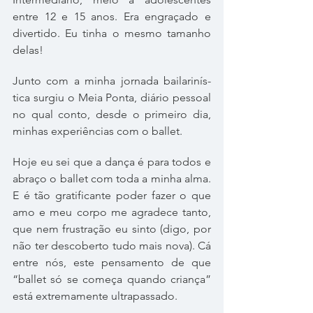
entre 12 e 15 anos. Era engra­çado e 
diver­tido. Eu tinha o mesmo tama­nho 
delas!
Junto com a minha jor­nada bai­la­ri­nís­
tica sur­giu o Meia Ponta, diá­rio pes­soal 
no qual conto, desde o pri­meiro dia, 
minhas expe­ri­ên­cias com o ballet.
Hoje eu sei que a dança é para todos e 
abraço o bal­let com toda a minha alma. 
E é tão gra­ti­fi­cante poder fazer o que 
amo e meu corpo me agra­dece tanto, 
que nem frus­tra­ção eu sinto (digo, por 
não ter des­co­berto tudo mais nova). Cá 
entre nós, este pen­sa­mento de que 
“bal­let só se começa quando cri­ança” 
está extre­ma­mente ultrapassado.