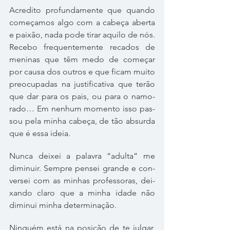
Acredito pro­fun­da­mente que quando 
come­ça­mos algo com a cabeça aberta 
e pai­xão, nada pode tirar aquilo de nós. 
Recebo fre­quen­te­mente reca­dos de 
meni­nas que têm medo de come­çar 
por causa dos outros e que ficam muito 
pre­o­cu­pa­das na jus­ti­fi­ca­tiva que terão 
que dar para os pais, ou para o namo­
rado… Em nenhum momento isso pas­
sou pela minha cabeça, de tão absurda 
que é essa ideia.
Nunca dei­xei a pala­vra “adulta” me 
dimi­nuir. Sempre pen­sei grande e con­
ver­sei com as minhas pro­fes­so­ras, dei­
xando claro que a minha idade não 
dimi­nui minha deter­mi­na­ção.
Ninguém está na posi­ção de te jul­gar, 