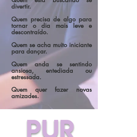
Quem está buscando se
divertir.
Quem precisa de algo para
tornar o dia mais leve e
descontraído.
Quem se acha muito iniciante
para dançar.
Quem anda se sentindo
ansiosa, entediada ou
estressada.
Quem quer fazer novas
amizades.
PUR