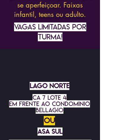
se aperfeiçoar. Faixas
infantil, teens ou adulto.
vagas limitadas por
turma!
LAG
O NORTE
CA 7 LOTE 4
EM FRENTE AO CONDOMINIO
BELLAGIO
OU
ASA SUL