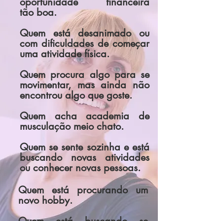
oportunidade financeira
tão
boa.
Quem está desanimado ou
com dificuldades de começar
uma atividade física.
Quem procura algo para se
movimentar, mas ainda não
encontrou algo que goste.
Quem acha academia de
musculação meio chato.
Quem se sente sozinha e está
buscando novas atividades
ou conhecer novas pessoas.
Quem está procurando um
novo hobby.