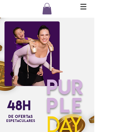
PUR
PLE
48H
DAY
DE OFERTAS
ESPETACULARES